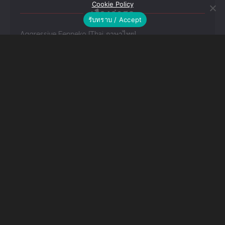
Cookie Policy
รับทราบ / Accept
เรื่องล่าสุด
Aggressive Fenneko [Thai ภาษาไทย]
(Kemoket 4) [Hosi Hutatu. (Yoo Oona)] Owari Kara [Thai
ภาษาไทย]
[Nyankone (Ro)] Randoseru Shotta Kemono ga Shukudai
o Oshiete Morau Hon [Thai ภาษาไทย]
คลังเก็บ
หมวดหมู่