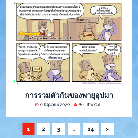
การรวมตัวกันของพายุอุปมา
6 มิถุนายน 2020
BezaTheCat
1
2
3
…
14
»