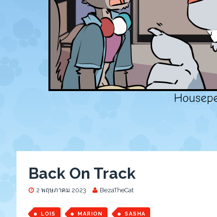
Back On Track
2 พฤษภาคม 2023
BezaTheCat
LOIS
MARION
SASHA