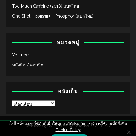
Too Much Caffeine (2018) แปลไทย
One Shot – ᴅᴜʙsᴛᴇᴘ – Phosphor (แปลไทย)
หมวดหมู่
Youtube
หนังสือ / คอมมิค
คลังเก็บ
เว็ปไซต์ของเราใช้คุ้กกี้เพื่อให้ทุกคนได้ประสบการณ์การใช้งานที่ดียิ่งขึ้น
Web redesign & Translate by
BezaTheCat /ᐠ｡ ᳕｡ᐟ\/
Cookie Policy
|