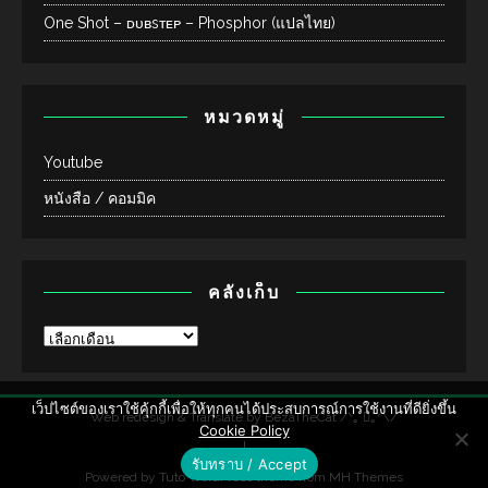
One Shot – ᴅᴜʙsᴛᴇᴘ – Phosphor (แปลไทย)
หมวดหมู่
Youtube
หนังสือ / คอมมิค
คลังเก็บ
เว็ปไซต์ของเราใช้คุ้กกี้เพื่อให้ทุกคนได้ประสบการณ์การใช้งานที่ดียิ่งขึ้น
Web redesign & Translate by
BezaTheCat /ᐠ｡ ᳕｡ᐟ\/
Cookie Policy
|
รับทราบ / Accept
Powered by Tuto WordPress theme from
MH Themes