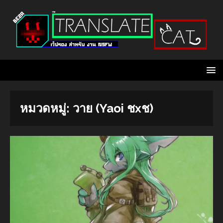
หมวดหมู่:
วาย (Yaoi ชxช)