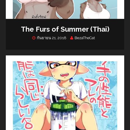
The Furs of Summer (Thai)
กันยายน 21, 2018
BezaTheCat