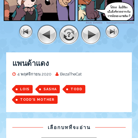
แพนด้าแดง
4 พฤศจิกายน 2020
BezaTheCat
LOIS
SASHA
TODD
TODD'S MOTHER
เลือกบทที่จะอ่าน