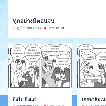
ทุกอย่างมีตอนจบ
13 มิถุนายน 2008
BezaTheCat
ยิ่งไป ยิ่งแย่
เจรจาล้มเห